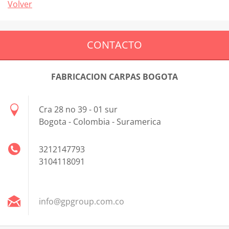
Volver
CONTACTO
FABRICACION CARPAS BOGOTA
Cra 28 no 39 - 01 sur
Bogota - Colombia - Suramerica
3212147793
3104118091
info@gpg
roup.com
.co